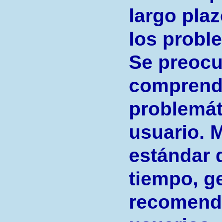
largo pla
los probl
Se preoc
comprende
problemáti
usuario. 
estándar d
tiempo, g
recomenda