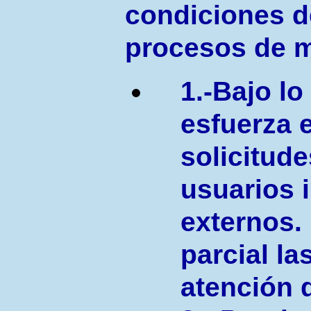
condiciones d
procesos de m
1.-Bajo lo
esfuerza e
solicitud
usuarios i
externos.
parcial la
atención d