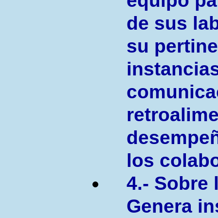
equipo pa
de sus la
su pertin
instancia
comunica
retroalime
desempeño
los colab
4.- Sobre 
Genera in