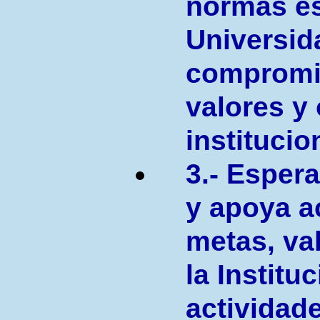
normas es
Universid
compromi
valores y 
institucio
3.- Esper
y apoya a
metas, va
la Institu
actividad