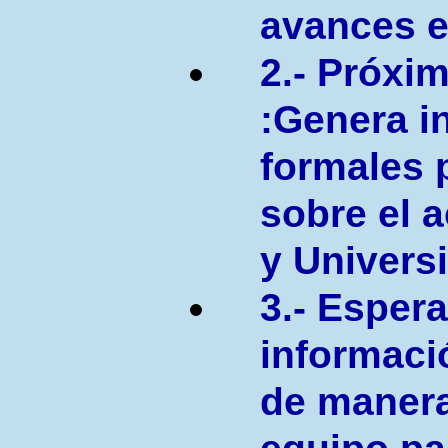
avances e
2.- Próxi
:Genera i
formales 
sobre el 
y Univers
3.- Esper
informació
de manera