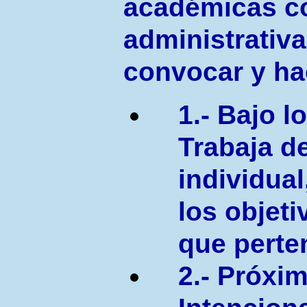
académicas 
administrativ
convocar y hac
1.- Bajo l
Trabaja d
individual
los objeti
que perte
2.- Próxim