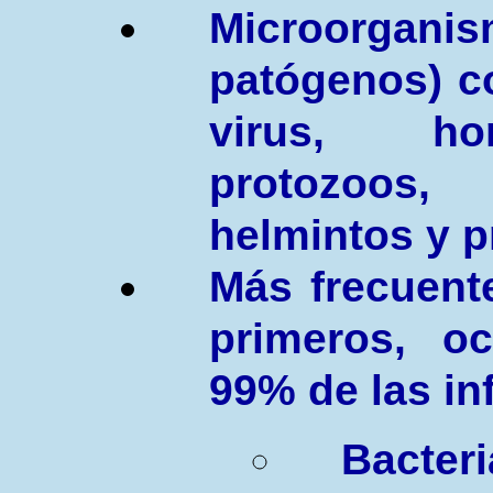
Microorganis
patógenos) c
virus, hon
protozoo
helmintos y 
M
ás frecuent
primeros, o
99% de las in
Bacteri