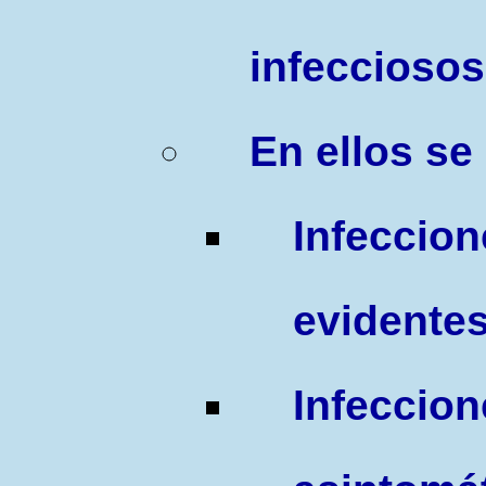
infeccioso
En e
llos
se
I
nfecc
evidente
I
nfecc