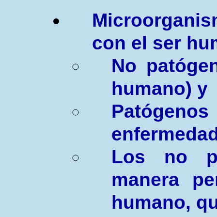
M
icroorgani
con el ser h
N
o patóge
humano) y
P
atóge
enfermedad
Los no p
manera pe
humano, qu