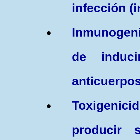
infección (i
Inmunogeni
de induci
anticuerpo
Toxigenici
producir s