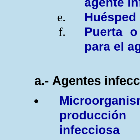
agente in
Huésped 
Puerta o
para el a
a.-
A
gentes infec
Microorganis
producció
infeccios