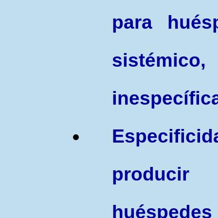
para huésp
sistémico
inespecífic
Especificid
produci
huéspedes