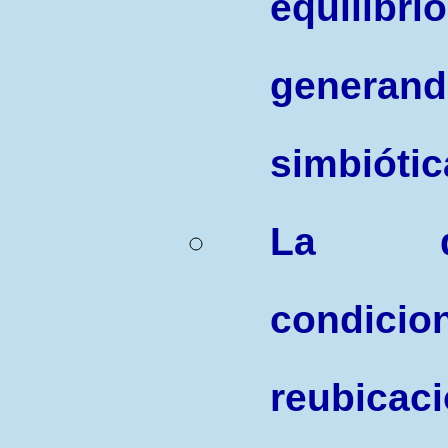
equili
generan
simbiótic
La di
condicio
reubicac