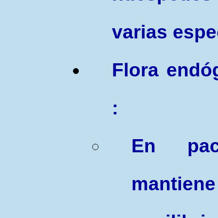
varias espe
Flora endó
:
E
n pac
mantien