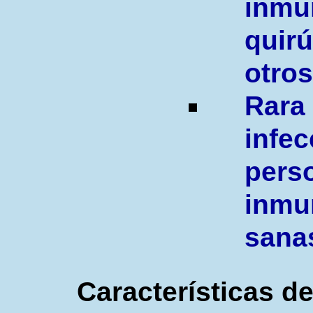
inmu
qui
otros
Rar
inf
pers
inmu
sana
Características
de