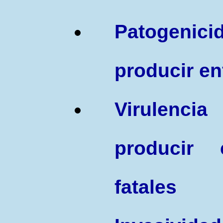
Patogenici
producir e
Virulen
producir
fatales