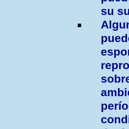
su su
Alg
pue
espo
rep
sob
am
perí
cond