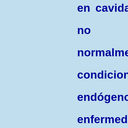
en cavid
no s
norma
condici
endóge
enfermed