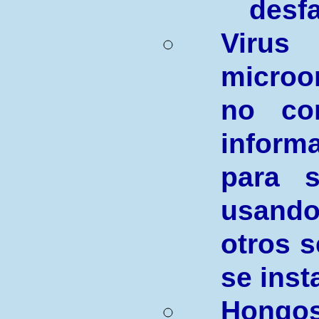
desfa
Vi
micro
no con
inform
para s
usando
otros 
se inst
Hongos