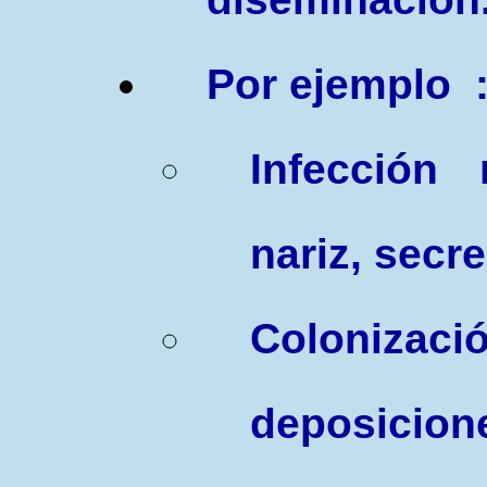
Por ejemplo
Infección r
nariz, secr
Colonizaci
deposicion