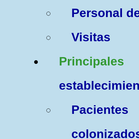
Personal d
Visitas
P
rincipales
establecimie
P
acient
coloniza