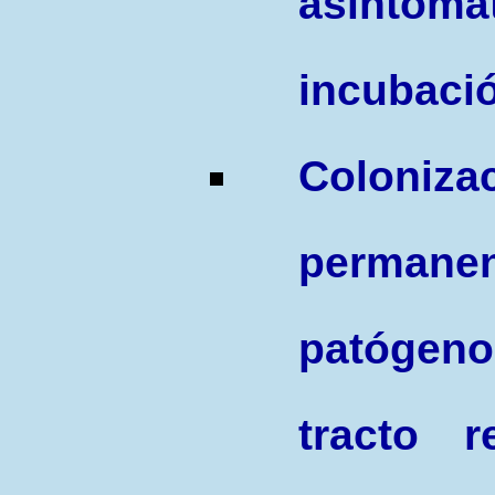
asintomá
incubaci
C
oloniz
perman
patógeno 
tracto r