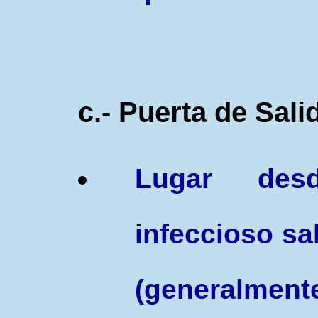
c.-
P
uerta de Sali
L
ugar des
infeccioso sa
(generalment