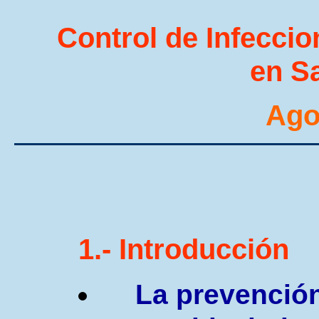
C
ontrol de Infecci
en S
Ago
1.-
I
ntroducción
La prevenció