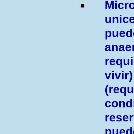
M
icr
uni
pu
ana
req
viv
(requ
con
res
pued