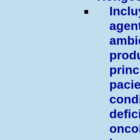
Incl
agen
am
prod
pri
pa
cond
defic
onco